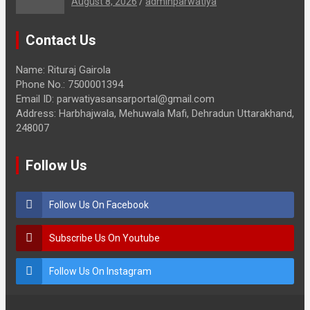
August 8, 2026
adminparwatiya
Contact Us
Name: Rituraj Gairola
Phone No.: 7500001394
Email ID: parwatiyasansarportal@gmail.com
Address: Harbhajwala, Mehuwala Mafi, Dehradun Uttarakhand,
248007
Follow Us
Follow Us On Facebook
Subscribe Us On Youtube
Follow Us On Instagram